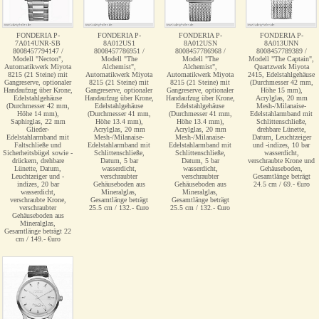
FONDERIA P-
FONDERIA P-
FONDERIA P-
FONDERIA P-
7A014UNR-SB
8A012US1
8A012USN
8A013UNN
8008457794147 /
8008457786951 /
8008457786968 /
8008457789389 /
Modell "Necton",
Modell "The
Modell "The
Modell "The Captain",
Automatikwerk Miyota
Alchemist",
Alchemist",
Quartzwerk Miyota
8215 (21 Steine) mit
Automatikwerk Miyota
Automatikwerk Miyota
2415, Edelstahlgehäuse
Gangreserve, optionaler
8215 (21 Steine) mit
8215 (21 Steine) mit
(Durchmesser 42 mm,
Handaufzug über Krone,
Gangreserve, optionaler
Gangreserve, optionaler
Höhe 15 mm),
Edelstahlgehäuse
Handaufzug über Krone,
Handaufzug über Krone,
Acrylglas, 20 mm
(Durchmesser 42 mm,
Edelstahlgehäuse
Edelstahlgehäuse
Mesh-/Milanaise-
Höhe 14 mm),
(Durchmesser 41 mm,
(Durchmesser 41 mm,
Edelstahlarmband mit
Saphirglas, 22 mm
Höhe 13.4 mm),
Höhe 13.4 mm),
Schlittenschließe,
Glieder-
Acrylglas, 20 mm
Acrylglas, 20 mm
drehbare Lünette,
Edelstahlarmband mit
Mesh-/Milanaise-
Mesh-/Milanaise-
Datum, Leuchtzeiger
Faltschließe und
Edelstahlarmband mit
Edelstahlarmband mit
und -indizes, 10 bar
Sicherheitsbügel sowie -
Schlittenschließe,
Schlittenschließe,
wasserdicht,
drückern, drehbare
Datum, 5 bar
Datum, 5 bar
verschraubte Krone und
Lünette, Datum,
wasserdicht,
wasserdicht,
Gehäuseboden,
Leuchtzeiger und -
verschraubter
verschraubter
Gesamtlänge beträgt
indizes, 20 bar
Gehäuseboden aus
Gehäuseboden aus
24.5 cm / 69.- €uro
wasserdicht,
Mineralglas,
Mineralglas,
verschraubte Krone,
Gesamtlänge beträgt
Gesamtlänge beträgt
verschraubter
25.5 cm / 132.- €uro
25.5 cm / 132.- €uro
Gehäuseboden aus
Mineralglas,
Gesamtlänge beträgt 22
cm / 149.- €uro